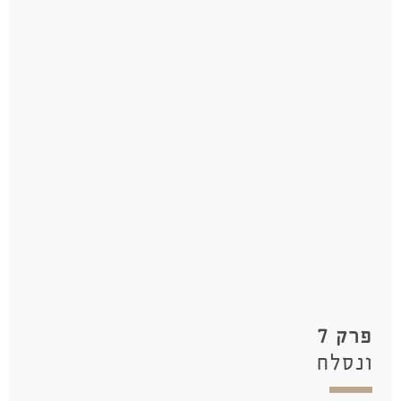
פרק 7
ונסלח