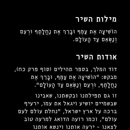
מילות השיר
הוֹשִׁיעָה אֶת עַמֶּךָ וּבָרֵךְ אֶת נַחֲלָתֶךָ וּרְעֵם
וְנַשְּׂאֵם עַד הָעוֹלָם.
אודות השיר
דוד המלך, בספר תהילים (סוף פרק כח),
מבקש: "הוֹשִׁיעָה אֶת עַמֶּךָ, וּבָרֵךְ אֶת
נַחֲלָתֶךָ, וּרְעֵם וְנַשְּׂאֵם עַד הָעוֹלָם".
זו גם תפילתנו ובקשתנו, שאבינו
שבשמיים יושיע ויגאל את עמו, ירעיף
ברכה על ארץ ישראל, "נחלת עולם לעם
עולם", וכמו רועה הדואג למרעה טוב
לצאנו - ירעה אותנו וינשא אותנו