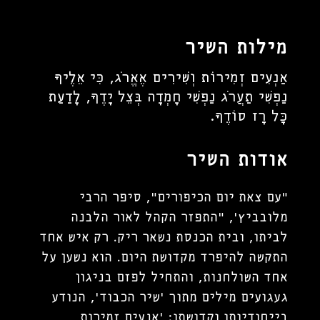
מילות השיר
אַנְעִים זְמִירוֹת וְשִׁירִים אֶאֱרֹג, כִּי אֵלֶיךָ
נַפְשִׁי תַעֲרֹג נַפְשִׁי חָמְדָה בְּצֵל יָדֶךָ, לָדַעַת
כָּל רָז סוֹדֶךָ.
אודות השיר
"עם צאת יום הכיפורים", סיפר הרבי
מלובביץ', "התפזר הקהל לאור הלבנה
לביתו, ובית הכנסת נשאר ריק. רק איש אחד
התקשה להיפרד מקדושת היום. הוא נשען על
אחד השולחנות, והתחיל לפזם בניגון
געגועים מילים מתוך 'שיר הכבוד', הנודע
בייחודיותו וקדושתו: 'אנעים זמירות,