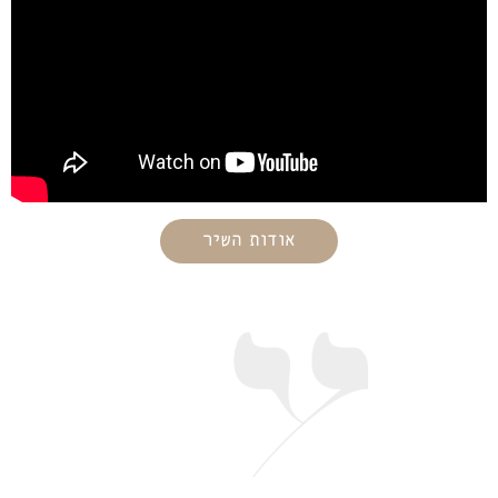
אודות השיר
מילות השיר
הַרְנִינוּ גוֹיִם עַמּוֹ כִּי דַם
עֲבָדָיו יִקּוֹם וְנָקָם יָשִׁיב
לְצָרָיו וְכִפֶּר אַדְמָתוֹ עַמּוֹ