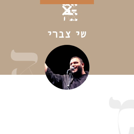
שי צברי