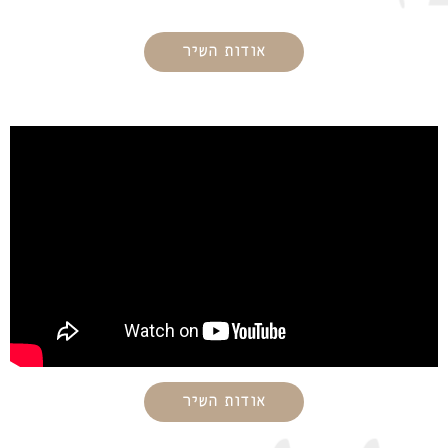
אודות השיר
מילות השיר
אֲ
זַמֵּר בִּשְׁבָחִין, לְמֵיעַל
גּוֹ פִּתְחִין,
דְּבַחֲקַל תַּפּוּחִין, דְּאִנּוּן
קַדִּישִׁין:
נְ
זַמִּין לָהּ הַשְׁתָּא,
בִּפְתוֹרָא חֲדַתָּא,
וּבִמְנַרְתָּא טַבְתָּא, דְּנָהֳרָא
אודות השיר
עַל רֵישִׁין: