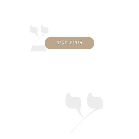
אודות השיר
מילות השיר
אָבִינוּ מַלְכֵּנוּ אֵין לָנוּ
מֶלֶךְ אֶלָּא אָתָּה.
אודות השיר